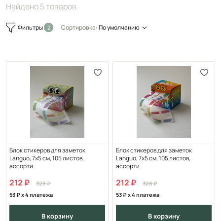
Найдено 5 товаров
Фильтры
Сортировка:
По умолчанию
Блок стикеров для заметок
Блок стикеров для заметок
Languo, 7х5 см, 105 листов,
Languo, 7х5 см, 105 листов,
ассорти
ассорти
212
212
328
328
53
x 4 платежа
53
x 4 платежа
в корзину
в корзину