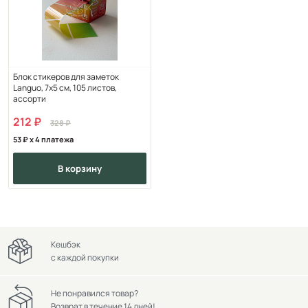
Блок стикеров для заметок
Languo, 7х5 см, 105 листов,
ассорти
212
328
53
x 4 платежа
в корзину
Кешбэк
с каждой покупки
Не понравился товар?
Возврат в течение 14 дней!