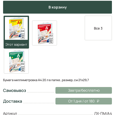
в корзину
Все 3
Бумага миллиметровка А4 20 л в папке , размер, см 21х29,7
Самовывоз
Завтра/бесплатно
Доставка
От 1 дня / от 180
Артикул
ЛХ-ПМ/А4