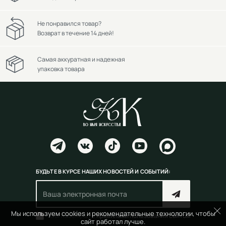
Не понравился товар?
Возврат в течение 14 дней!
Самая аккуратная и надежная
упаковка товара
БУДЬТЕ В КУРСЕ НАШИХ НОВОСТЕЙ И СОБЫТИЙ:
Мы используем cookies и рекомендательные технологии, чтобы
Согласен(на) с
правилами пользования сайтом
сайт работал лучше.