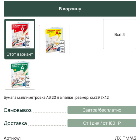
в корзину
Все 3
Бумага миллиметровка А3 20 л в папке , размер, см 29,7х42
Самовывоз
Завтра/бесплатно
Доставка
От 1 дня / от 180
Артикул
ЛХ-ПМ/А3