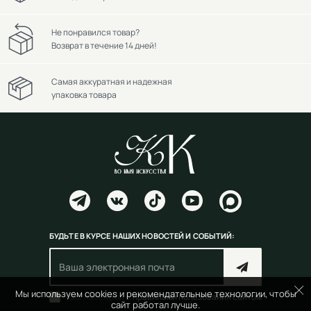
Не понравился товар?
Возврат в течение 14 дней!
Самая аккуратная и надежная
упаковка товара
БУДЬТЕ В КУРСЕ НАШИХ НОВОСТЕЙ И СОБЫТИЙ:
Мы используем cookies и рекомендательные технологии, чтобы
Согласен(на) с
правилами пользования сайтом
сайт работал лучше.