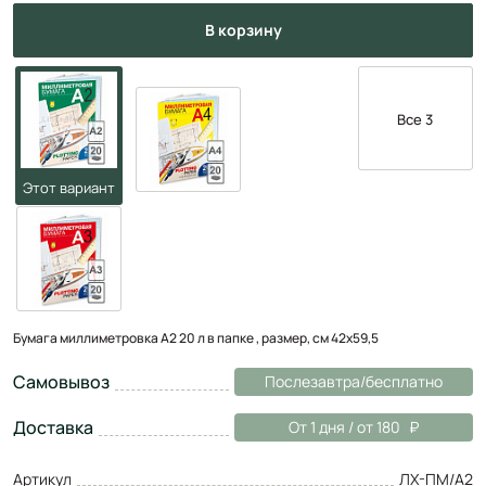
в корзину
Все 3
Бумага миллиметровка А2 20 л в папке , размер, см 42х59,5
Самовывоз
Послезавтра/бесплатно
Доставка
От 1 дня / от 180
Артикул
ЛХ-ПМ/А2