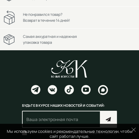
Не понравился товар?
Возврат в течение 14 дней!
Самая аккуратная и надежная
упаковка товара
БУДЬТЕ В КУРСЕ НАШИХ НОВОСТЕЙ И СОБЫТИЙ:
Мы используем cookies и рекомендательные технологии, чтобы
Согласен(на) с
правилами пользования сайтом
сайт работал лучше.