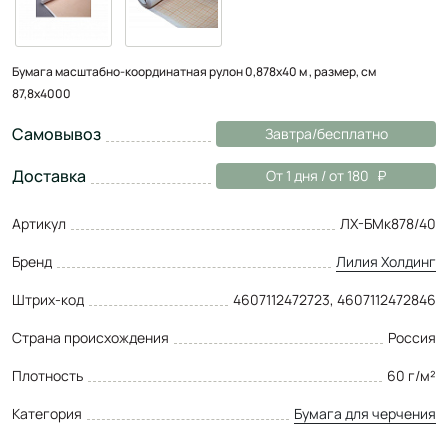
Бумага масштабно-координатная рулон 0,878х40 м , размер, см
87,8х4000
Самовывоз
Завтра/бесплатно
Доставка
От 1 дня / от 180
Артикул
ЛХ-БМк878/40
Бренд
Лилия Холдинг
Штрих-код
4607112472723, 4607112472846
Страна происхождения
Россия
Плотность
60 г/м²
Категория
Бумага для черчения