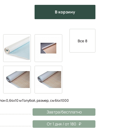
в корзину
Все 8
н 0,64х10 м Голубой, размер, см 64х1000
Завтра/бесплатно
От 1 дня / от 180