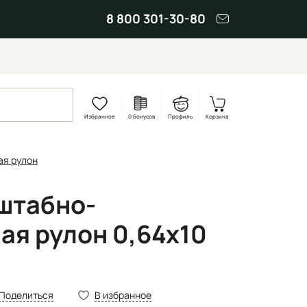
8 800 301-30-80
Избранное
0 бонусов
Профиль
Корзина
ая рулон
штабно-
ая рулон 0,64х10
Поделиться
В избранное