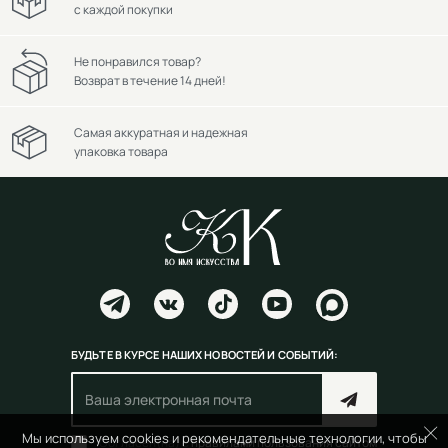
с каждой покупки
Не понравился товар?
Возврат в течение 14 дней!
Самая аккуратная и надежная
упаковка товара
БУДЬТЕ В КУРСЕ НАШИХ НОВОСТЕЙ И СОБЫТИЙ:
Мы используем cookies и рекомендательные технологии, чтобы
Согласен(на) с
правилами пользования сайтом