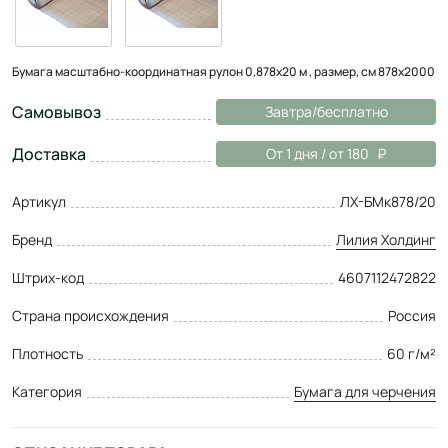
Бумага масштабно-координатная рулон 0,878х20 м , размер, см 878х2000
Самовывоз
Завтра/бесплатно
Доставка
От 1 дня / от 180
Артикул
ЛХ-БМк878/20
Бренд
Лилия Холдинг
Штрих-код
4607112472822
Страна происхождения
Россия
Плотность
60 г/м²
Категория
Бумага для черчения