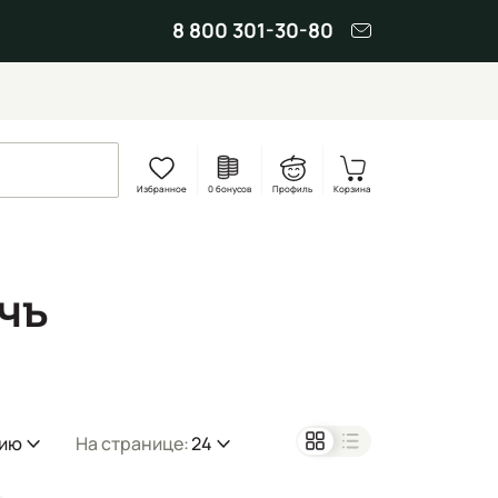
8 800 301-30-80
Избранное
0 бонусов
Профиль
Корзина
чъ
нию
На странице:
24