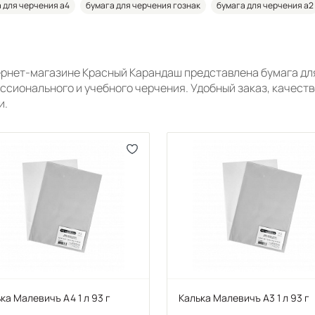
 для черчения а4
бумага для черчения гознак
бумага для черчения а2
ернет-магазине Красный Карандаш представлена бумага дл
ссионального и учебного черчения. Удобный заказ, качеств
и.
ка Малевичъ А4 1 л 93 г
Калька Малевичъ А3 1 л 93 г