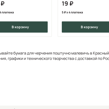
0
19
4 платежа
5
x 4 платежа
в корзину
в корзину
ывайте бумага для черчения поштучно малевичъ в Красны
ния, графики и технического творчества с доставкой по Ро