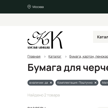
Москва
Ката
Главная
Каталог
Бумага, картон, пенока
Бумага для чер
в наличии: да
Комплектация: Поштучно
Мал
Найдено 2 товара