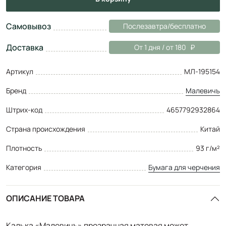
Самовывоз
Послезавтра/бесплатно
Доставка
От 1 дня / от 180
Артикул
МЛ-195154
Бренд
Малевичъ
Штрих-код
4657792932864
Страна происхождения
Китай
Плотность
93 г/м²
Категория
Бумага для черчения
ОПИСАНИЕ ТОВАРА
Калька «Малевичъ» прозрачная матовая может