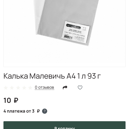
Калька Малевичъ А4 1 л 93 г
0 отзывов
10
4 платежа от 3
?
в корзину