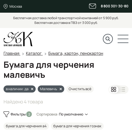
8 800 301-30-80
Москва
Бесплатная доставка любой транспортной компанией от 5 900 руб.
Бесплатная доставка в ПВЗ от 3 000 руб.
Главная
Каталог
Бумага, картон, пенокартон
Бумага для черчения
малевичъ
в наличии: да
Малевичъ
Очистить всё
Найдено 4 товара
Фильтры
Сортировка:
По умолчанию
бумага для черчения а4
бумага для черчения гознак