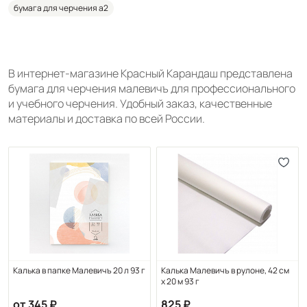
бумага для черчения а2
В интернет-магазине Красный Карандаш представлена
бумага для черчения малевичъ для профессионального
и учебного черчения. Удобный заказ, качественные
материалы и доставка по всей России.
Калька в папке Малевичъ 20 л 93 г
Калька Малевичъ в рулоне, 42 см
х 20 м 93 г
от 345
825