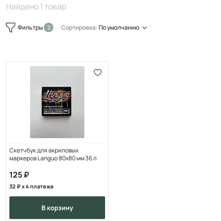
Найдено 1 товар
Фильтры
Сортировка:
По умолчанию
Скетчбук для акриловых
маркеров Languo 80х80 мм 36 л
125
32
x 4 платежа
в корзину