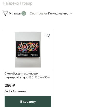
Найдено 1 товар
Фильтры
Сортировка:
По умолчанию
Скетчбук для акриловых
маркеров Languo 185х130 мм 36 л
256
64
x 4 платежа
в корзину