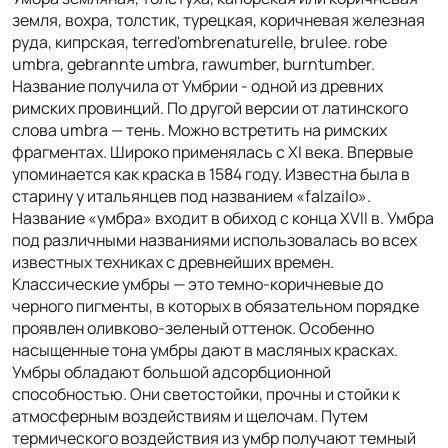
земля, вохра, толстик, турецкая, коричневая железная
руда, кипрская, terred'ombrenaturelle, brulee. robe
umbra, gebrannte umbra, rawumber, burntumber.
Название получила от Умбрии - одной из древних
римских провинций. По другой версии от латинского
слова umbra — тень. Можно встретить на римских
фрагментах. Широко применялась с XI века. Впервые
упоминается как краска в 1584 году. Известна была в
старину у итальянцев под названием «falzailo».
Название «умбра» входит в обиход с конца XVII в. Умбра
под различными названиями использовалась во всех
известных техниках с древнейших времен.
Классические умбры — это темно-коричневые до
черного пигменты, в которых в обязательном порядке
проявлен оливково-зеленый оттенок. Особенно
насыщенные тона умбры дают в масляных красках.
Умбры обладают большой адсорбционной
способностью. Они светостойки, прочны и стойки к
атмосферным воздействиям и щелочам. Путем
термического воздействия из умбр получают темный