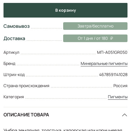
в корзину
Самовывоз
Завтра/бесплатно
Доставка
От 1 дня / от 180
Артикул
МП-A051GR050
Бренд
Минеральные пигменты
Штрих-код
4678591141028
Страна происхождения
Россия
Категория
Пигменты
ОПИСАНИЕ ТОВАРА
Умбра земляная, толстуха, капорская или коричневая