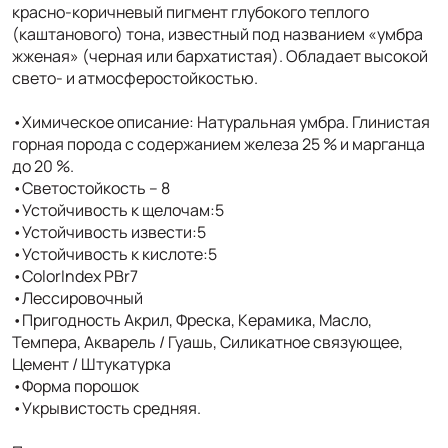
красно-коричневый пигмент глубокого теплого
(каштанового) тона, известный под названием «умбра
жженая» (черная или бархатистая). Обладает высокой
свето- и атмосферостойкостью.
•Химическое описание: Натуральная умбра. Глинистая
горная порода с содержанием железа 25 % и марганца
до 20 %.
•Светостойкость – 8
•Устойчивость к щелочам:5
•Устойчивость извести:5
•Устойчивость к кислоте:5
•ColorIndex PBr7
•Лессировочный
•Пригодность Акрил, Фреска, Керамика, Масло,
Темпера, Акварель / Гуашь, Силикатное связующее,
Цемент / Штукатурка
•Форма порошок
•Укрывистость средняя.