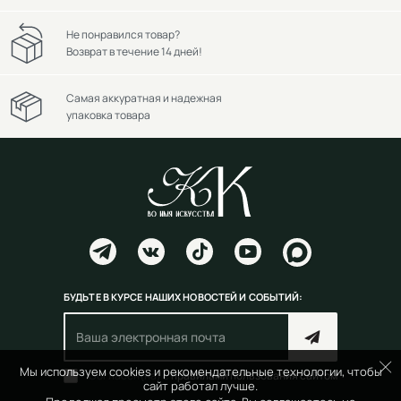
Не понравился товар?
Возврат в течение 14 дней!
Самая аккуратная и надежная
упаковка товара
БУДЬТЕ В КУРСЕ НАШИХ НОВОСТЕЙ И СОБЫТИЙ:
Мы используем cookies и рекомендательные технологии, чтобы
Согласен(на) с
правилами пользования сайтом
сайт работал лучше.