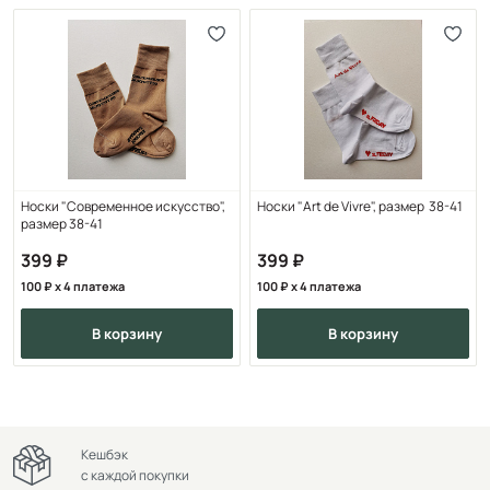
Носки "‎Современное искусство",
Носки "‎Art de Vivre", размер 38-41
размер 38-41
399
399
100
x 4 платежа
100
x 4 платежа
в корзину
в корзину
Кешбэк
с каждой покупки