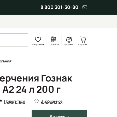
8 800 301-30-80
Избранное
0 бонусов
Профиль
Корзина
ольная"
черчения Гознак
А2 24 л 200 г
Поделиться
В избранное
в корзину