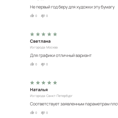
Не первый год беру для художки эту бумагу
0
0
Светлана
Из города
Москва
Для графики отличный вариант
0
0
Наталья
Из города
Санкт-Петербург
Соответствует заявленным параметрам плотн
0
0