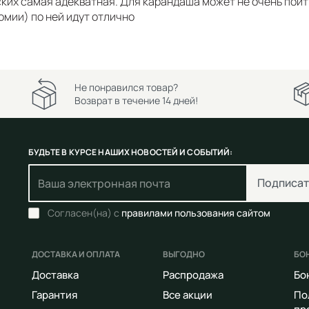
ких самая адекватная. Для карандаша может не очень пойти
омии) по ней идут отлично
Не понравился товар?
Возврат в течение 14 дней!
БУДЬТЕ В КУРСЕ НАШИХ НОВОСТЕЙ И СОБЫТИЙ:
Подписат
Согласен(на) с
правилами пользования сайтом
ДОСТАВКА И ОПЛАТА
ВЫГОДНО
БО
Доставка
Распродажа
Бо
Гарантия
Все акции
По