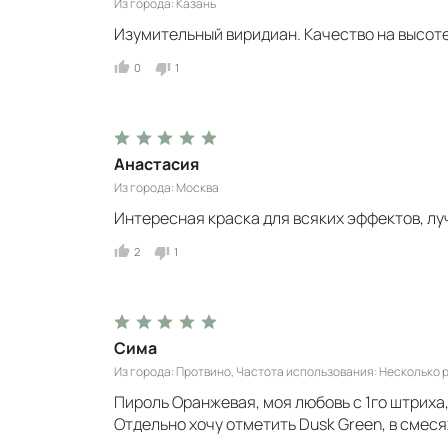
Из города
Казань
Изумительный виридиан. Качество на высоте
0
1
Анастасия
Из города
Москва
Интересная краска для всяких эффектов, лу
2
1
Сима
Из города
Протвино
Частота использования
Несколько р
Пироль Оранжевая, моя любовь с 1го штриха
Отдельно хочу отметить Dusk Green, в смеся