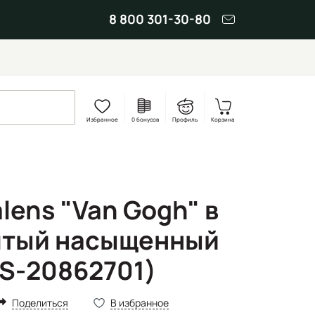
8 800 301-30-80
Избранное
0 бонусов
Профиль
Корзина
lens "Van Gogh" в
лтый насыщенный
LS-20862701)
Поделиться
В избранное