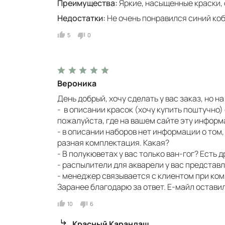
Преимущества:
Яркие, насыщенные краски, 
Недостатки:
Не очень понравился синий ко
5
0
Вероника
День добрый, хочу сделать у вас заказ, но 
- в описании красок (хочу купить поштучно)
пожалуйста, где на вашем сайте эту инфор
- в описании наборов нет информации о том,
разная комплектация. Какая?
- В полукюветах у вас только ван-гог? Есть
- распылители для акварели у вас представ
- менеджер связывается с клиентом при ко
Заранее благодарю за ответ. Е-майл остави
10
6
Красный Карандаш