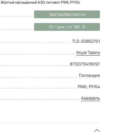
е Желтый насыщенный АЗО, пигмент PW6, PY154
Завтра/бесплатно
От 1 дня / от 180
TLS-20862701
Royal Talens
8712079419097
Голландия
PW6; PY154
Акварель