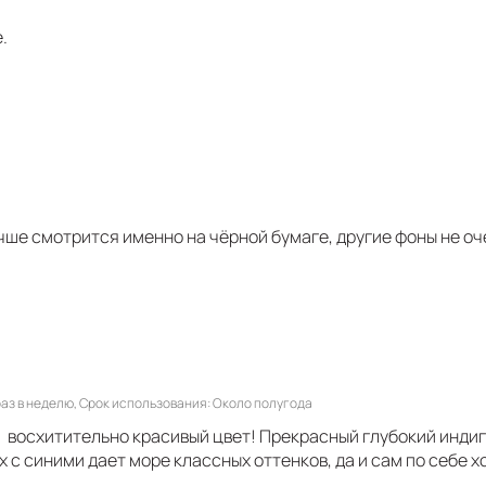
.
чше смотрится именно на чёрной бумаге, другие фоны не о
аз в неделю
Срок использования
Около полугода
, восхитительно красивый цвет! Прекрасный глубокий инди
х с синими дает море классных оттенков, да и сам по себе 