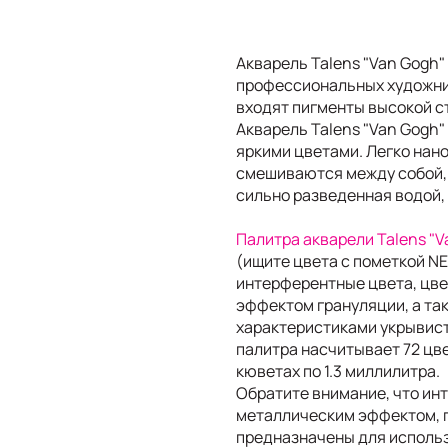
Акварель Talens "Van Gogh"
профессиональных художник
входят пигменты высокой с
Акварель Talens "Van Gogh"
яркими цветами. Легко нано
смешиваются между собой, 
сильно разведенная водой,
Палитра акварели Talens "
(ищите цвета с пометкой N
интерферентные цвета, цве
эффектом грануляции, а та
характеристиками укрывист
палитра насчитывает 72 цв
кюветах по 1.3 миллилитра.
Обратите внимание, что ин
металлическим эффектом, 
предназначены для использ