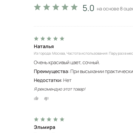
5.0
на основе
8
оцен
Наталья
Из города
Москва
Частота использования
Пару раз в ме
Очень красивый цвет, сочный.
Преимущества:
При высыхании практически 
Недостатки:
Нет
Я рекомендую этот товар!
Эльмира