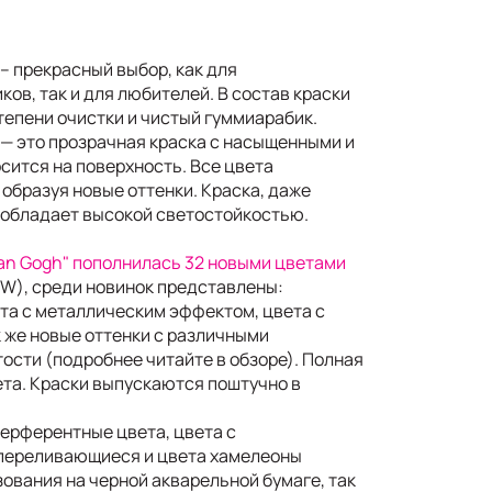
 – прекрасный выбор, как для
ов, так и для любителей. В состав краски
тепени очистки и чистый гуммиарабик.
 — это прозрачная краска с насыщенными и
сится на поверхность. Все цвета
образуя новые оттенки. Краска, даже
 обладает высокой светостойкостью.
Van Gogh" пополнилась 32 новыми цветами
EW), среди новинок представлены:
та с металлическим эффектом, цвета с
к же новые оттенки с различными
ости (подробнее читайте в обзоре). Полная
ета. Краски выпускаются поштучно в
терферентные цвета, цвета с
переливающиеся и цвета хамелеоны
ования на черной акварельной бумаге, так