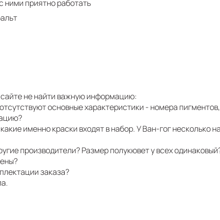
с ними приятно работать
бальт
на сайте не найти важную информацию:
 отсутствуют основные характеристики - номера пигментов,
мацию?
 какие именно краски входят в набор. У Ван-гог несколько н
 другие производители? Размер полукювет у всех одинаковый
лены?
мплектации заказа?
ла.