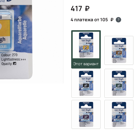
417
4 платежа от 105
?