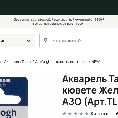
Бесплатная доставка любой транспортной компанией от 5 900 ₽
Бесплатная доставка в ПВЗ от 3 000 ₽
лог
Акварель Talens "Van Gogh" в кювете, все цвета + NEW
Акварель Ta
кювете Же
АЗО (Арт.T
8 отзывов