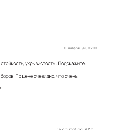
01 января 1970 03:00
 стойкость, укрывистость . Подскажите,
аборов. Пр цене очевидно, что очень
?
14 сентября 2020