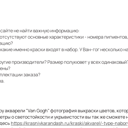
на сайте не найти важную информацию:
 отсутствуют основные характеристики - номера пигментов,
мацию?
 какие именно краски входят в набор. У Ван-гог несколько н
 другие производители? Размер полукювет у всех одинаковый
лены?
мплектации заказа?
ла.
ру акварели "Van Gogh" фотография выкраски цветов, котор
етры о светостойкости и укрывистости вы так же сможете 
здесь
https://krasniykarandash.ru/kraski/akvarel/-type-nabo