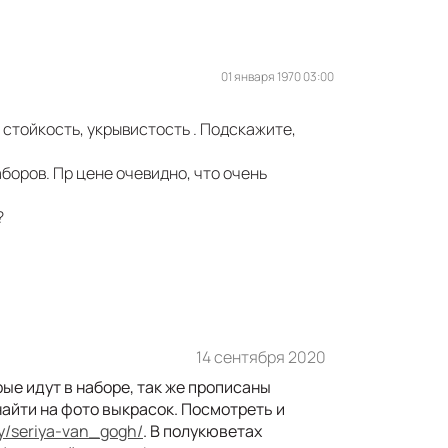
01 января 1970 03:00
 стойкость, укрывистость . Подскажите,
аборов. Пр цене очевидно, что очень
?
14 сентября 2020
ые идут в наборе, так же прописаны
найти на фото выкрасок. Посмотреть и
ry/seriya-van_gogh/
. В полукюветах