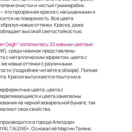
тепени очистки и чистый гуммиарабик.
 — это прозрачная краска с насыщенными и
сится на поверхность. Все цвета
образуя новые оттенки. Краска, даже
 обладает высокой светостойкостью.
Van Gogh" пополнилась 32 новыми цветами
EW), среди новинок представлены:
та с металлическим эффектом, цвета с
к же новые оттенки с различными
ости (подробнее читайте в обзоре). Полная
ета. Краски выпускаются поштучно в
терферентные цвета, цвета с
переливающиеся и цвета хамелеоны
ования на черной акварельной бумаге, так
являют свои свойства.
 производится в городе Апелдорн
YAL TALENS». Основал её Мартин Таленс