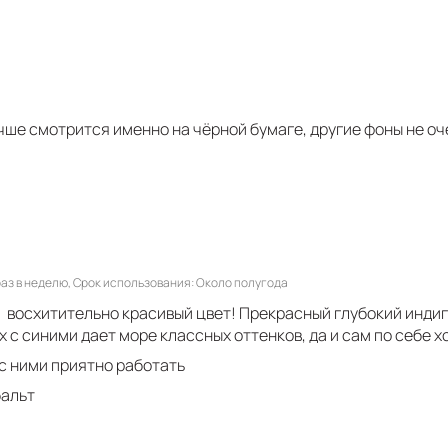
чше смотрится именно на чёрной бумаге, другие фоны не о
аз в неделю
Срок использования
Около полугода
, восхитительно красивый цвет! Прекрасный глубокий инди
х с синими дает море классных оттенков, да и сам по себе 
с ними приятно работать
бальт