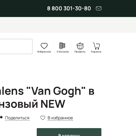
8 800 301-30-80
Избранное
0 бонусов
Профиль
Корзина
lens "Van Gogh" в
онзовый NEW
Поделиться
В избранное
в корзину