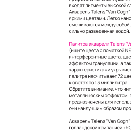
входят пигменты высокой с
Акварель Talens "Van Gogh"
яркими цветами. Легко нано
смешиваются между собой, 
сильно разведенная водой,
Палитра акварели Talens "
(ищите цвета с пометкой N
интерферентные цвета, цве
эффектом грануляции, а та
характеристиками укрывист
палитра насчитывает 72 цв
кюветах по 1.3 миллилитра.
Обратите внимание, что ин
металлическим эффектом, 
предназначены для использ
они наилучшим образом про
Акварель Talens "Van Gogh"
голландской компанией «RO