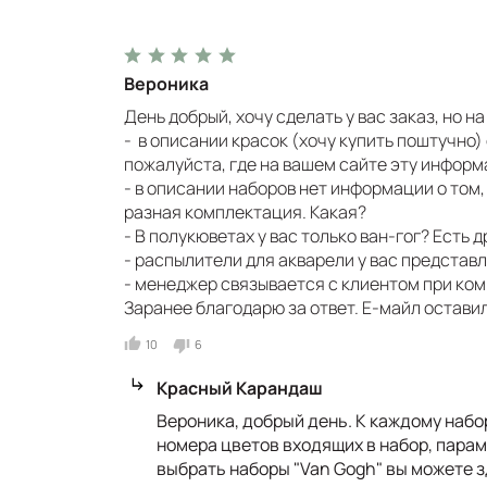
Вероника
День добрый, хочу сделать у вас заказ, но 
- в описании красок (хочу купить поштучно)
пожалуйста, где на вашем сайте эту инфор
- в описании наборов нет информации о том,
разная комплектация. Какая?
- В полукюветах у вас только ван-гог? Есть
- распылители для акварели у вас представ
- менеджер связывается с клиентом при ко
Заранее благодарю за ответ. Е-майл остави
10
6
Красный Карандаш
Вероника, добрый день. К каждому набо
номера цветов входящих в набор, парам
выбрать наборы "Van Gogh" вы можете 