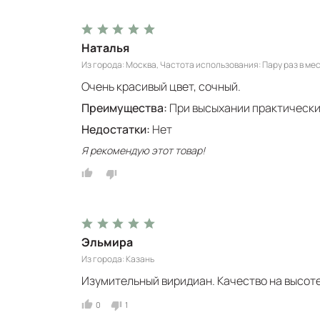
Наталья
Из города
Москва
Частота использования
Пару раз в ме
Очень красивый цвет, сочный.
Преимущества:
При высыхании практически 
Недостатки:
Нет
Я рекомендую этот товар!
Эльмира
Из города
Казань
Изумительный виридиан. Качество на высоте
0
1