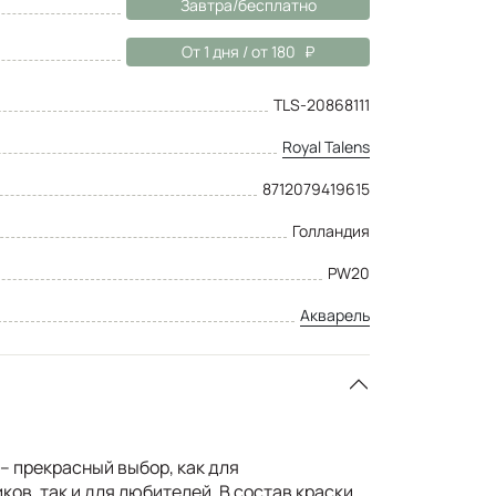
Завтра/бесплатно
От 1 дня / от 180
TLS-20868111
Royal Talens
8712079419615
Голландия
PW20
Акварель
 – прекрасный выбор, как для
ов, так и для любителей. В состав краски