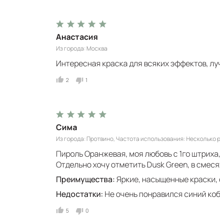
Анастасия
Из города
Москва
Интересная краска для всяких эффектов, лу
2
1
Сима
Из города
Протвино
Частота использования
Несколько р
Пироль Оранжевая, моя любовь с 1го штриха
Отдельно хочу отметить Dusk Green, в смеся
Преимущества:
Яркие, насыщенные краски, 
Недостатки:
Не очень понравился синий ко
5
0