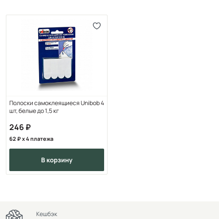
Полоски самоклеящиеся Unibob 4
шт, белые до 1,5 кг
246
62
x 4 платежа
в корзину
Кешбэк