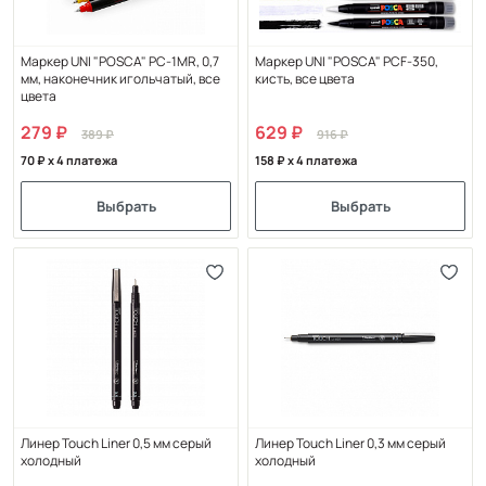
Маркер UNI "POSCA" PC-1MR, 0,7
Маркер UNI "POSCA" PCF-350,
мм, наконечник игольчатый, все
кисть, все цвета
цвета
279
629
389
916
70
x 4 платежа
158
x 4 платежа
Выбрать
Выбрать
Линер Touch Liner 0,5 мм серый
Линер Touch Liner 0,3 мм серый
холодный
холодный