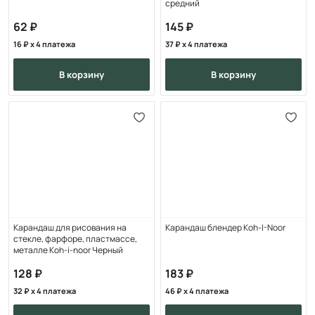
средний
62
145
16
x 4 платежа
37
x 4 платежа
в корзину
в корзину
Карандаш для рисования на
Карандаш блендер Koh-I-Noor
стекле, фарфоре, пластмассе,
металле Koh-i-noor Черный
128
183
32
x 4 платежа
46
x 4 платежа