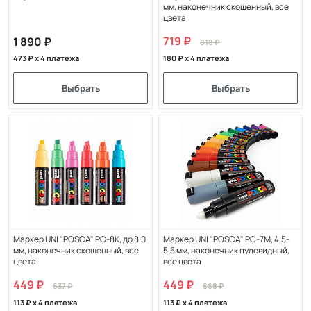
мм, наконечник скошенный, все
цвета
719
1 890
818
473
x 4 платежа
180
x 4 платежа
Выбрать
Выбрать
Маркер UNI "POSCA" PC-8K, до 8,0
Маркер UNI "POSCA" PC-7M, 4,5-
мм, наконечник скошенный, все
5,5 мм, наконечник пулевидный,
цвета
все цвета
449
449
637
668
113
x 4 платежа
113
x 4 платежа