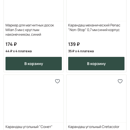
Маркер для магнитных досок
Карандаш механический Penac
Milan 3 мм с круглым
"Non-Stop" 0,7 мм синий корпус
наконечником, синий
174
139
44
x 4 платежа
35
x 4 платежа
в корзину
в корзину
Карандаш угольный "Сонет"
Карандаш угольный Cretacolor