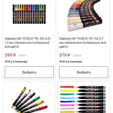
Маркер UNI "POSCA" PC-3M, 0,9-
Маркер UNI "POSCA" PC-1M, 0,7
1,3 мм, наконечник пулевидный,
мм, наконечник пулевидный, все
все цвета
цвета
299
279
396
428
75
x 4 платежа
70
x 4 платежа
Выбрать
Выбрать