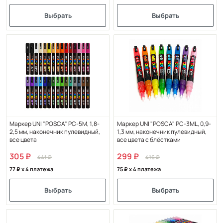
Выбрать
Выбрать
Маркер UNI "POSCA" PC-5M, 1,8-
Маркер UNI "POSCA" PC-3ML, 0,9-
2,5 мм, наконечник пулевидный,
1,3 мм, наконечник пулевидный,
все цвета
все цвета с блёстками
305
299
441
416
77
x 4 платежа
75
x 4 платежа
Выбрать
Выбрать