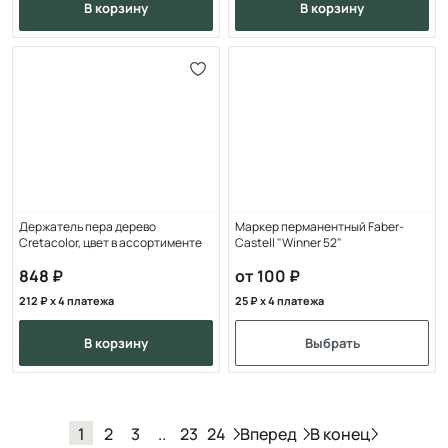
в корзину
в корзину
Держатель пера дерево
Маркер перманентный Faber-
Cretacolor, цвет в ассортименте
Castell "Winner 52"
848
от 100
212
x 4 платежа
25
x 4 платежа
в корзину
Выбрать
Вперед
В конец
1
2
3
..
23
24