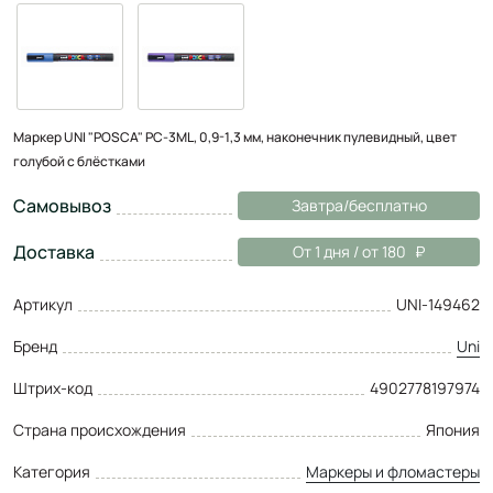
Маркер UNI "POSCA" PC-3ML, 0,9-1,3 мм, наконечник пулевидный, цвет
голубой с блёстками
Самовывоз
Завтра/бесплатно
Доставка
От 1 дня / от 180
Артикул
UNI-149462
Бренд
Uni
Штрих-код
4902778197974
Страна происхождения
Япония
Категория
Маркеры и фломастеры