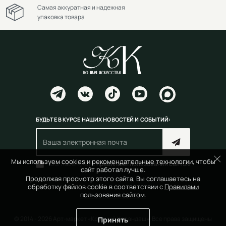
Самая аккуратная и надежная
упаковка товара
БУДЬТЕ В КУРСЕ НАШИХ НОВОСТЕЙ И СОБЫТИЙ:
Мы используем cookies и рекомендательные технологии, чтобы
Согласен(на) с
правилами пользования сайтом
сайт работал лучше.
Продолжая просмотр этого сайта, Вы соглашаетесь на
обработку файлов cookie в соответствии с
Правилами
пользования сайтом.
© 2014 - 2026 Арт-маркет «Красный Карандаш». Все права защищены
Принять