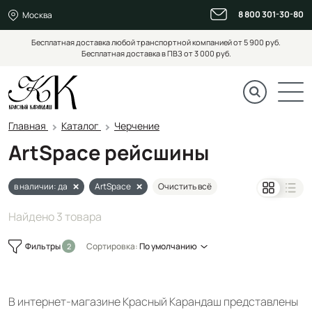
8 800 301-30-80
Москва
Бесплатная доставка любой транспортной компанией от 5 900 руб.
Бесплатная доставка в ПВЗ от 3 000 руб.
Главная
Каталог
Черчение
ArtSpace рейсшины
в наличии: да
ArtSpace
Очистить всё
Найдено 3 товара
Фильтры
Сортировка:
По умолчанию
В интернет-магазине Красный Карандаш представлены