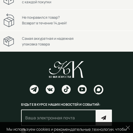
с каждой покупки
Не понравился товар?
Возврат в течение 14 дней!
Самая аккуратная и надежная
упаковка товара
БУДЬТЕ В КУРСЕ НАШИХ НОВОСТЕЙ И СОБЫТИЙ:
Мы используем cookies и рекомендательные технологии, чтобы
Согласен(на) с
правилами пользования сайтом