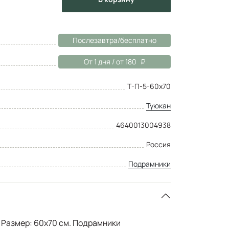
Послезавтра/бесплатно
От 1 дня / от 180
Т-П-5-60х70
Туюкан
4640013004938
Россия
Подрамники
Размер: 60x70 см. Подрамники