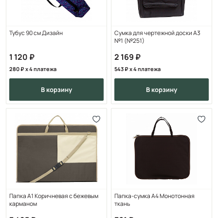
Тубус 90 см Дизайн
Сумка для чертежной доски А3
№1 (№251)
1 120
2 169
280
x 4 платежа
543
x 4 платежа
в корзину
в корзину
Папка А1 Коричневая с бежевым
Папка-сумка А4 Монотонная
карманом
ткань