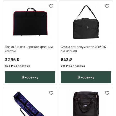
Папка А1 цвет черный с красным
Сумка для документов 40х30х7
кантом
см, черная
3 296
843
824
x 4 платежа
211
x 4 платежа
в корзину
в корзину