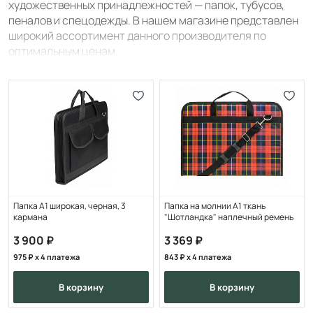
художественных принадлежностей — папок, тубусов,
пеналов и спецодежды. В нашем магазине представлен
широкий ассортимент данного производителя по
оптимальным ценам.
Папка А1 широкая, черная, 3
Папка на молнии А1 ткань
кармана
"Шотландка" наплечный ремень
3 900
3 369
975
x 4 платежа
843
x 4 платежа
в корзину
в корзину