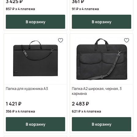
3 425
361
857
x 4 платежа
91
x 4 платежа
в корзину
в корзину
Папка для художника А3
Папка А2 широкая, черная, 3
кармана
1 421
2 483
356
x 4 платежа
621
x 4 платежа
в корзину
в корзину