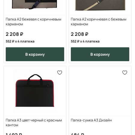
Папка А2 бежевая с коричневым
Папка А2 коричневая с бежевым
карманом
карманом
2 208
2 208
552
x 4 платежа
552
x 4 платежа
в корзину
в корзину
Папка А3 цвет черный с красным
Папка-сумка А3 Дизайн
кантом
1 492
484