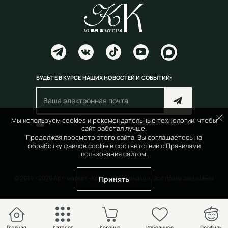
БУДЬТЕ В КУРСЕ НАШИХ НОВОСТЕЙ И СОБЫТИЙ:
Мы используем cookies и рекомендательные технологии, чтобы
Согласен(на) с
правилами пользования сайтом
сайт работал лучше.
Продолжая просмотр этого сайта, Вы соглашаетесь на
обработку файлов cookie в соответствии с
Правилами
пользования сайтом.
© 2014 - 2026 Арт-маркет «Красный Карандаш». Все права защищены
Принять
Главная
Каталог
Корзина
Избранное
Профиль