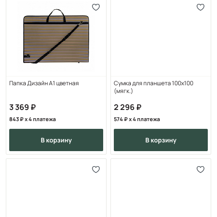
Папка Дизайн А1 цветная
Сумка для планшета 100х100
(мягк.)
3 369
2 296
843
x 4 платежа
574
x 4 платежа
в корзину
в корзину