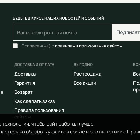
БУДЬТЕ В КУРСЕ НАШИХ НОВОСТЕЙ И СОБЫТИЙ:
Подписат
Согласен(на) с
правилами пользования сайтом
ДОСТАВКА И ОПЛАТА
ВЫГОДНО
БО
Доставка
Распродажа
Бо
Гарантия
Все акции
По
пр
ие
Возврат
Как сделать заказ
Правила пользования
сайтом
 технологии, чтобы сайт работал лучше.
аетесь на обработку файлов cookie в соответствии с
Прав
Все права защищены