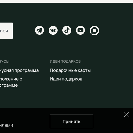
ься
НУСЫ
ИДЕИ ПОДАРКОВ
нусная программа
Подарочные карты
ложение о
Идеи подарков
ограмме
Принять
илами