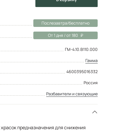
Послезавтра/бесплатно
От 1 дня / от 180
ГМ-4.10.B110.000
Гамма
4600395016332
Россия
Разбавители и связующие
 красок предназначения для снижения