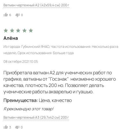
Ватман чертежный А2 (42x59,4 см) 200 г
6
0
Алёна
Из города
Губкинский ЯНАО
Частота использования
Несколько раз в
неделю
Срок использования
Больше года
08 октября 2021 10:05
Приобретала ватман А2 для ученических работ по
графике, ватманы от "Госзнак" неизменно хорошего
качества, плотность 200 но. Позволяет делать
ученические работы акварелью и гуашью.
Преимущества:
Цена, качество
Я рекомендую этот товар!
Ватман чертежный А3 (29,7x42 см) 200 г
3
0