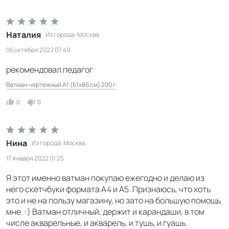
Наталия
Из города
Москва
06 октября 2022 07:49
рекомендовал педагог
Ватман чертежный А1 (61x86 см) 200 г
0
0
Нина
Из города
Москва
17 января 2022 01:25
Я этот именно ватман покупаю ежегодно и делаю из
него скетчбуки формата А4 и А5. Признаюсь, что хоть
это и не на пользу магазину, но зато на большую помощь
мне. :) Ватман отличный, держит и карандаши, в том
числе акварельные, и акварель, и тушь, и гуашь.