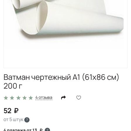
Ватман чертежный А1 (61x86 см)
200 г
4 отзыва
52
от 5 штук
?
4 платежа от 13
?