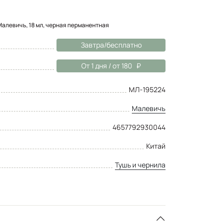
Малевичъ, 18 мл, черная перманентная
Завтра/бесплатно
От 1 дня / от 180
МЛ-195224
Малевичъ
4657792930044
Китай
Тушь и чернила