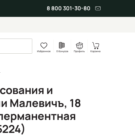
8 800 301-30-80
Избранное
0 бонусов
Профиль
Корзина
.
исования и
и Малевичъ, 18
 перманентная
5224)