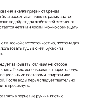
ования и каллиграфии от бренда
я быстросохнущая тушь не размывается
рошо подойдет для любителей скетчинга.
стается четким и ярким. Можно совмещать
ют высокой светостойкостью, поэтому для
спользовать тушь в скетчбуках или
ы.
ледует закрывать, отливая некоторое
льницу. После использования перья следует
специальными составами, спиртом или
ой. После воды перья следует тщательно
вить просохнуть.
авлять в перьевые ручки и кисти с