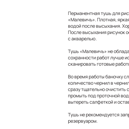
Перманентная тушь для рис
«Малевичъ». Плотная, ярка
водой после высыхания. Хо
После высыхания рисунок о
с акварелью.
Тушь «Малевичъ» не облада
сохранности работ лучше и
сканировать готовые работ
Во время работы баночку с
количество чернил в черни
сразу тщательно очистить 
промыть под проточной вод
вытереть салфеткой и оста
Тушь не рекомендуется запр
резервуаром.