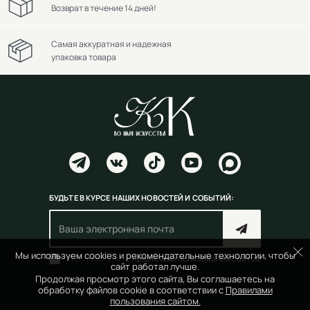
Возврат в течение 14 дней!
Самая аккуратная и надежная
упаковка товара
БУДЬТЕ В КУРСЕ НАШИХ НОВОСТЕЙ И СОБЫТИЙ:
Мы используем cookies и рекомендательные технологии, чтобы
Согласен(на) с
правилами пользования сайтом
сайт работал лучше.
Продолжая просмотр этого сайта, Вы соглашаетесь на
обработку файлов cookie в соответствии с
Правилами
пользования сайтом.