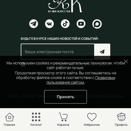
БУДЬТЕ В КУРСЕ НАШИХ НОВОСТЕЙ И СОБЫТИЙ:
Мы используем cookies и рекомендательные технологии, чтобы
Согласен(на) с
правилами пользования сайтом
сайт работал лучше.
Продолжая просмотр этого сайта, Вы соглашаетесь на
обработку файлов cookie в соответствии с
Правилами
пользования сайтом.
© 2014 - 2026 Арт-маркет «Красный Карандаш». Все права защищены
Принять
Главная
Каталог
Корзина
Избранное
Профиль