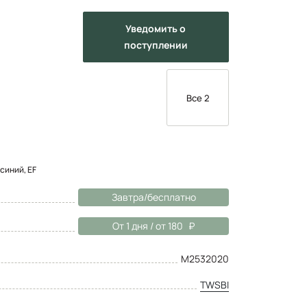
Уведомить
о
поступлении
Все 2
синий, EF
Завтра/бесплатно
От 1 дня / от 180
M2532020
TWSBI