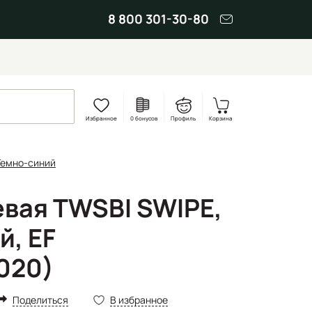
8 800 301-30-80
Избранное
0 бонусов
Профиль
Корзина
Темно-синий
евая TWSBI SWIPE,
й, EF
020)
Поделиться
В избранное