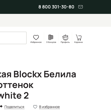
8 800 301-30-80
Избранное
0 бонусов
Профиль
Корзина
ая Blockx Белила
оттенок
white 2
Поделиться
В избранное