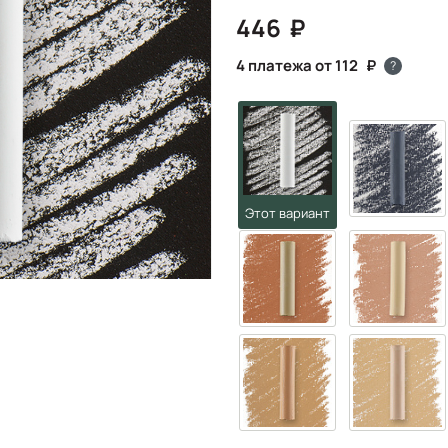
446
4 платежа от 112
?