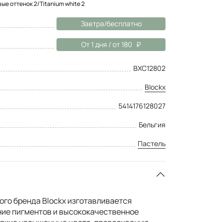
ые оттенок 2/Titanium white 2
Завтра/бесплатно
От 1 дня / от 180
BXC12802
Blockx
5414176128027
Бельгия
Пастель
ого бренда Blockx изготавливается
ние пигментов и высококачественное