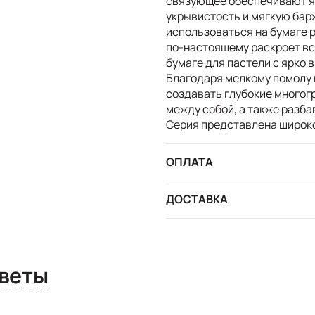
связующее обеспечивают я
укрывистость и мягкую бар
использоваться на бумаге р
по-настоящему раскроет вс
бумаге для пастели с ярко 
Благодаря мелкому помолу 
создавать глубокие многог
между собой, а также разба
Серия представлена широко
ОПЛАТА
ДОСТАВКА
сы и ответы