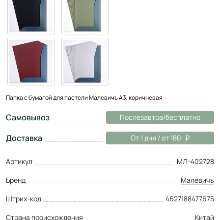
Папка с бумагой для пастели Малевичъ А3, коричневая
Самовывоз
Послезавтра/бесплатно
Доставка
От 1 дня / от 180
Артикул
МЛ-402728
Бренд
Малевичъ
Штрих-код
4627188477675
Страна происхождения
Китай