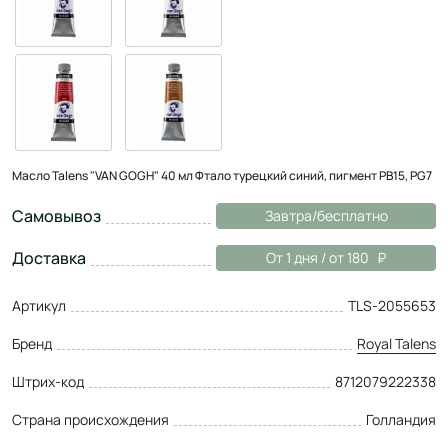
Масло Talens "VAN GOGH" 40 мл Фтало турецкий синий, пигмент PB15, PG7
Самовывоз
Завтра/бесплатно
Доставка
От 1 дня / от 180
Артикул
TLS-2055653
Бренд
Royal Talens
Штрих-код
8712079222338
Страна происхождения
Голландия