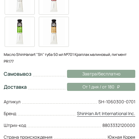
Масло ShinHanart "Sh" туба 50 мл №701 Краплак малиновый, пигмент
PR177
Самовывоз
Завтра/бесплатно
Доставка
От 1 дня / от 180
Артикул
SH-1060300-0701
Бренд
ShinHan Art International Inc.
Штрих-код
8803332120000
Страна происхождения
Южная Корея