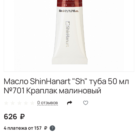
Масло ShinHanart "Sh" туба 50 мл
№701 Краплак малиновый
0 отзывов
626
4 платежа от 157
?