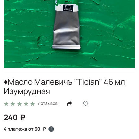
♦Масло Малевичъ "Tician" 46 мл
Изумрудная
7 отзывов
240
4 платежа от 60
?