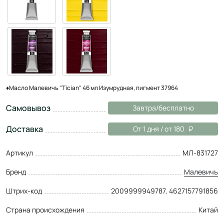
♦Масло Малевичъ "Tician" 46 мл Изумрудная, пигмент 37964
Самовывоз
Завтра/бесплатно
Доставка
От 1 дня / от 180
Артикул
МЛ-831727
Бренд
Малевичъ
Штрих-код
2009999949787, 4627157791856
Страна происхождения
Китай