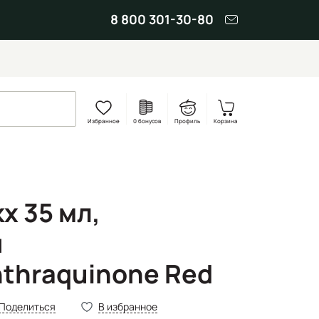
8 800 301-30-80
Избранное
0 бонусов
Профиль
Корзина
x 35 мл,
н
thraquinone Red
Поделиться
В избранное