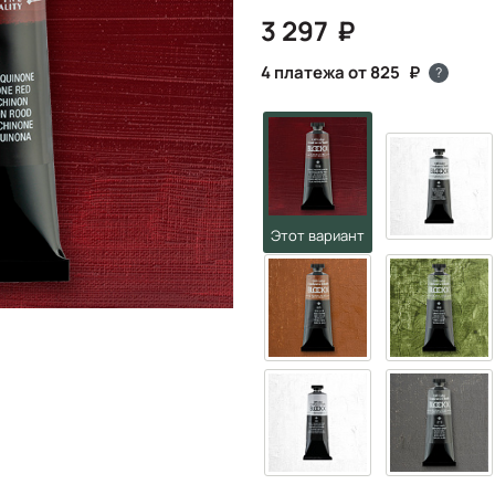
3 297
4 платежа от 825
?