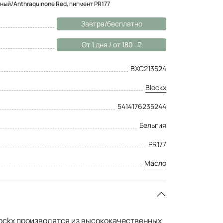
сный/Anthraquinone Red, пигмент PR177
Завтра/бесплатно
От 1 дня / от 180
BXC213524
Blockx
5414176235244
Бельгия
PR177
Масло
ockx производятся из высококачественных