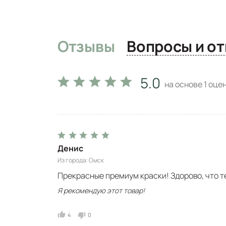
Отзывы
Вопро
5.0
на основе
1
оцен
Денис
Из города
Омск
Прекрасные премиум краски! Здорово, что т
Я рекомендую этот товар!
4
0