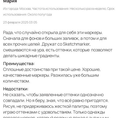
Мария
Из города
Москва
Частота использования
Несколько раз в неделю
Срок
использования
Около полугода
23 февраля 2025 03:05
Рада, что случайно открыла для себя эти маркеры.
Сначала для фонов и больших заливок, а потом и для
всех прочих целей. Дружат со Sketchmarker,
смешиваются на ура, есть оттенки, которые позволяют
делать шикарные градиенты.
Преимущества:
Сплошные достоинства при такой цене. Хорошие,
качественные маркеры. Разжилась уже большим
количеством.
Недостатки:
Не сказать, чтобы заявленные оттенки однозначно
совпадали. Но я беру, зная, что всё равно пригодятся.
Рисуя, не придерживаюсь жесткой палитры, поэтому
играю оттенками с удовольствием. Только однажды
попался маркер, который рядом не лежал с античным