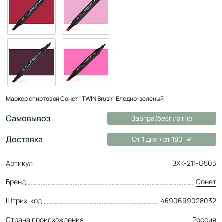
Маркер спиртовой Сонет "TWIN Brush" Бледно-зеленый
Самовывоз
Завтра/бесплатно
Доставка
От 1 дня / от 180
Артикул
ЗХК-211-G503
Бренд
Сонет
Штрих-код
4690699028032
Страна происхождения
Россия