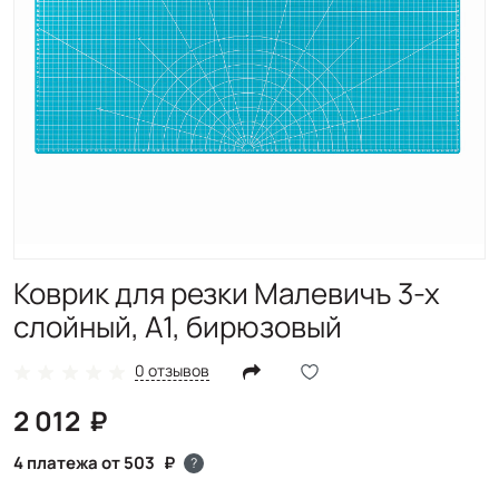
Коврик для резки Малевичъ 3-х
слойный, А1, бирюзовый
0 отзывов
2 012
4 платежа от 503
?