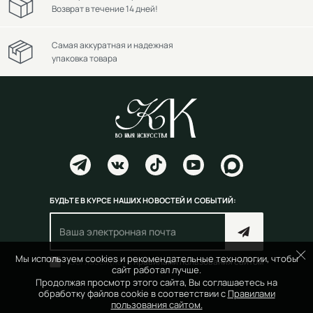
Возврат в течение 14 дней!
Самая аккуратная и надежная
упаковка товара
БУДЬТЕ В КУРСЕ НАШИХ НОВОСТЕЙ И СОБЫТИЙ:
Мы используем cookies и рекомендательные технологии, чтобы
Согласен(на) с
правилами пользования сайтом
сайт работал лучше.
Продолжая просмотр этого сайта, Вы соглашаетесь на
обработку файлов cookie в соответствии с
Правилами
пользования сайтом.