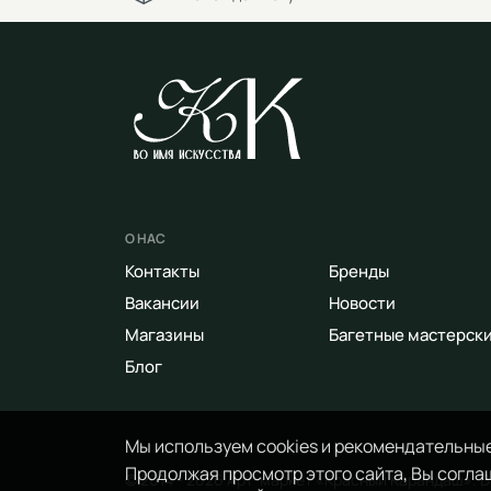
О НАС
Контакты
Бренды
Вакансии
Новости
Магазины
Багетные мастерск
Блог
Мы используем cookies и рекомендательные
Продолжая просмотр этого сайта, Вы соглаш
© 2014 - 2026 Арт-маркет «Красный Карандаш». 