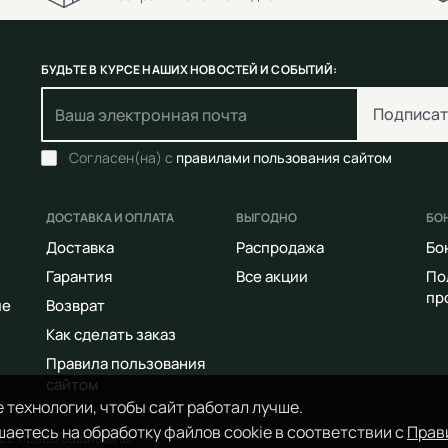
БУДЬТЕ В КУРСЕ НАШИХ НОВОСТЕЙ И СОБЫТИЙ:
Подписат
Согласен(на) с
правилами пользования сайтом
ДОСТАВКА И ОПЛАТА
ВЫГОДНО
БО
Доставка
Распродажа
Бо
Гарантия
Все акции
По
пр
ие
Возврат
Как сделать заказ
Правила пользования
сайтом
 технологии, чтобы сайт работал лучше.
аетесь на обработку файлов cookie в соответствии с
Прав
Все права защищены