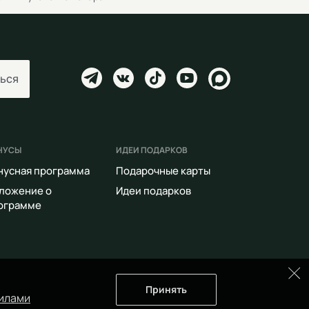
ься
НУСЫ
ИДЕИ ПОДАРКОВ
нусная программа
Подарочные карты
ложение о
Идеи подарков
ограмме
Принять
илами