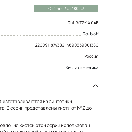
От 1 дня / от 180
Rbf-ЖТ2-14,04Б
Roubloff
2200911874389, 4690559001380
Россия
Кисти синтетика
» изготавливаются из синтетики,
а. В серии представлены кисти от №2 до
овления кистей этой серии использован
рый по своим свойствам максимально