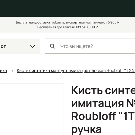
Бесплатная доставка любой транспортной компанией от 5 900 ₽
Бесплатная доставка в ПВЗ от 3 000 ₽
лог
тика
Кисть синтетика мангуст имитация плоская Roubloff "1Т24
Кисть синт
имитация №
Roubloff "1
ручка