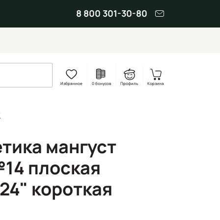
8 800 301-30-80
Избранное
0 бонусов
Профиль
Корзина
"
етика мангуст
14 плоская
Т24" короткая