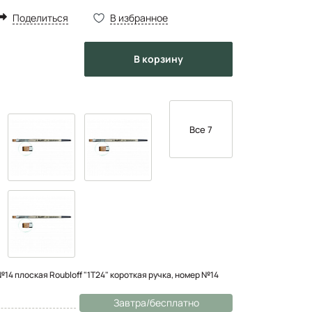
Поделиться
В избранное
в корзину
Все 7
14 плоская Roubloff "1Т24" короткая ручка, номер №14
Завтра/бесплатно