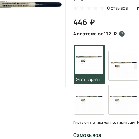
0 отзывов
446
4 платежа от 112
?
Кисть синтетика мангуст имитация №
Самовывоз