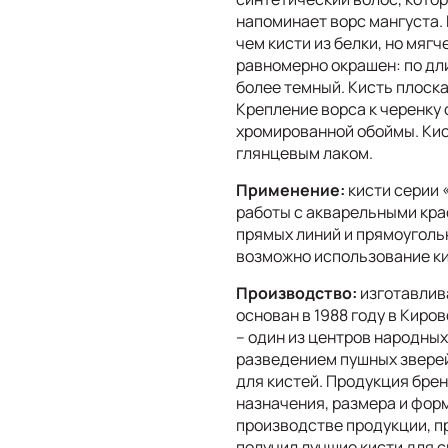
напоминает ворс мангуста. 
чем кисти из белки, но мягч
равномерно окрашен: по дли
более темный. Кисть плоска
Крепление ворса к черенку
хромированной обоймы. Кис
глянцевым лаком.
Применение:
кисти серии 
работы с акварельными кра
прямых линий и прямоуголь
возможно использование ки
Производство:
изготавлива
основан в 1988 году в Киро
– один из центров народны
разведением пушных зверей
для кистей. Продукция брен
назначения, размера и фор
производстве продукции, п
получил лучшие кисти для с