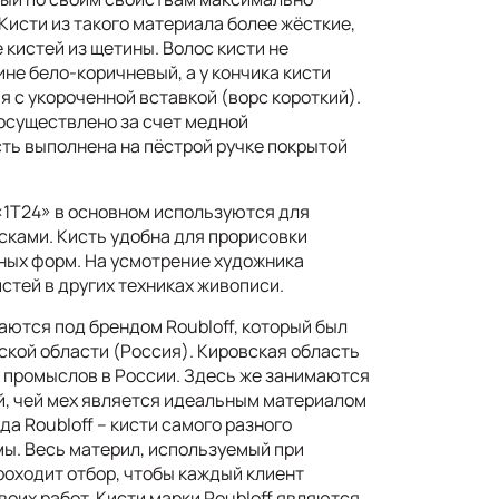
Кисти из такого материала более жёсткие,
е кистей из щетины. Волос кисти не
не бело-коричневый, а у кончика кисти
я с укороченной вставкой (ворс короткий).
 осуществлено за счет медной
ть выполнена на пёстрой ручке покрытой
«1Т24» в основном используются для
сками. Кисть удобна для прорисовки
ных форм. На усмотрение художника
стей в других техниках живописи.
ются под брендом Roubloff, который был
вской области (Россия). Кировская область
х промыслов в России. Здесь же занимаются
, чей мех является идеальным материалом
да Roubloff – кисти самого разного
мы. Весь материл, используемый при
роходит отбор, чтобы каждый клиент
воих работ. Кисти марки Roubloff являются