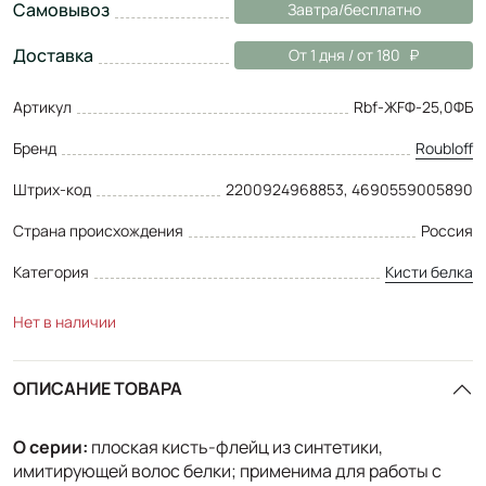
Самовывоз
Завтра/бесплатно
Доставка
От 1 дня / от 180
Артикул
Rbf-ЖFФ-25,0ФБ
Бренд
Roubloff
Штрих-код
2200924968853, 4690559005890
Страна происхождения
Россия
Категория
Кисти белка
Нет в наличии
ОПИСАНИЕ ТОВАРА
О серии:
плоская кисть-флейц из синтетики,
имитирующей волос белки; применима для работы с