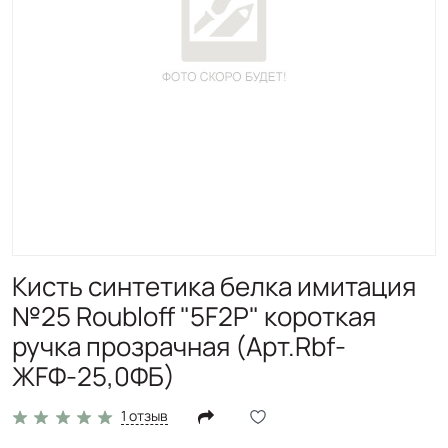
Кисть синтетика белка имитация
№25 Roubloff "5F2Р" короткая
ручка прозрачная (Арт.Rbf-
ЖFФ-25,0ФБ)
1 отзыв