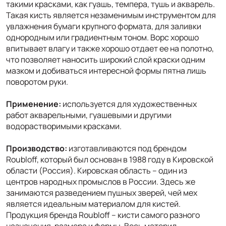
такими красками, как гуашь, темпера, тушь и акварель.
Такая кисть является незаменимым инструментом для
увлажнения бумаги крупного формата, для заливки
однородным или градиентным тоном. Ворс хорошо
впитывает влагу и также хорошо отдает ее на полотно,
что позволяет наносить широкий слой краски одним
мазком и добиваться интересной формы пятна лишь
поворотом руки.
Применение:
используется для художественных
работ акварельными, гуашевыми и другими
водорастворимыми красками.
Производство:
изготавливаются под брендом
Roubloff, который был основан в 1988 году в Кировской
области (Россия). Кировская область – один из
центров народных промыслов в России. Здесь же
занимаются разведением пушных зверей, чей мех
является идеальным материалом для кистей.
Продукция бренда Roubloff – кисти самого разного
назначения, размера и формы. Весь материл,