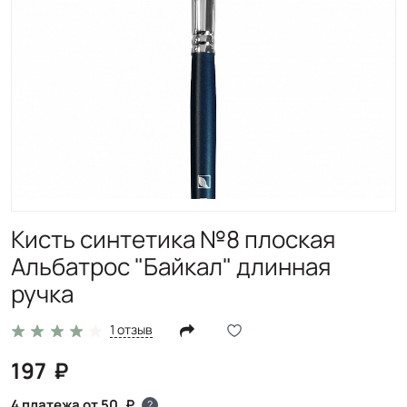
Кисть синтетика №8 плоская
Альбатрос "Байкал" длинная
ручка
1 отзыв
197
4 платежа от 50
?