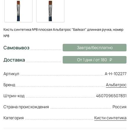
Кисть синтетика №8 плоская Альбатрос "Байкал" длинная ручка, номер
№8
Самовывоз
Завтра/бесплатно
Доставка
От 1 дня / от 180
Артикул
А-Н-102277
Бренд
Альбатрос
Штрих-код
4607096507831
Страна происхождения
Россия
Категория
Кисти синтетика