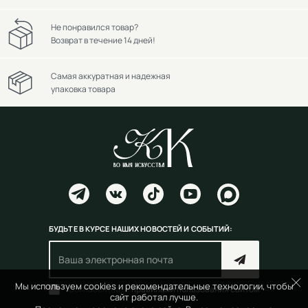
Не понравился товар?
Возврат в течение 14 дней!
Самая аккуратная и надежная
упаковка товара
БУДЬТЕ В КУРСЕ НАШИХ НОВОСТЕЙ И СОБЫТИЙ:
Мы используем cookies и рекомендательные технологии, чтобы
Согласен(на) с
правилами пользования сайтом
сайт работал лучше.