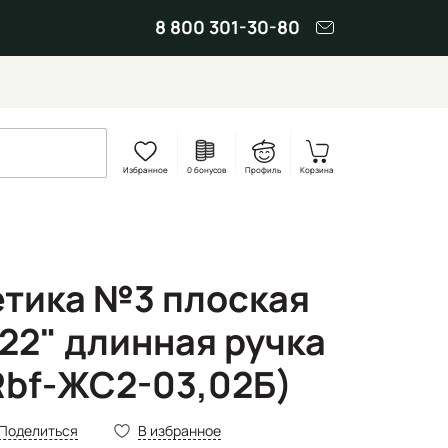
8 800 301-30-80
Избранное
0 бонусов
Профиль
Корзина
етика №3 плоская
222" длинная ручка
.Rbf-ЖС2-03,02Б)
Поделиться
В избранное