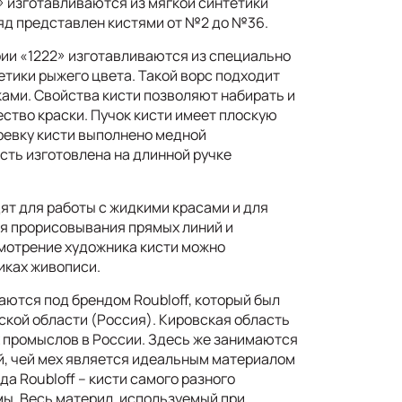
» изготавливаются из мягкой синтетики
яд представлен кистями от №2 до №36.
рии «1222» изготавливаются из специально
етики рыжего цвета. Такой ворс подходит
ками. Свойства кисти позволяют набирать и
ство краски. Пучок кисти имеет плоскую
древку кисти выполнено медной
сть изготовлена на длинной ручке
ят для работы с жидкими красами и для
ля прорисовывания прямых линий и
мотрение художника кисти можно
иках живописи.
ются под брендом Roubloff, который был
вской области (Россия). Кировская область
х промыслов в России. Здесь же занимаются
, чей мех является идеальным материалом
да Roubloff – кисти самого разного
мы. Весь материл, используемый при