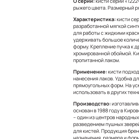
О серии:
кисти серии «1222
рыжего цвета. Размерный р
Характеристика:
кисти се
разработанной мягкой синт
для работы с жидкими крас
удерживать большое количе
форму. Крепление пучка к 
хромированной обоймой. Ки
пропитанной лаком.
Применение:
кисти подход
нанесения лаков. Удобна д
прямоугольных форм. На ус
использовать в других техн
Производство:
изготавлива
основан в 1988 году в Киро
– один из центров народны
разведением пушных зверей
для кистей. Продукция брен
назначения, размера и фор