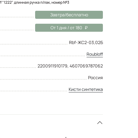
f "1222" длинная ручка п/лак, номер №3
Завтра/бесплатно
От 1 дня / от 180
Rbf-ЖС2-03,02Б
Roubloff
2200911910179, 4607069787062
Россия
Кисти синтетика