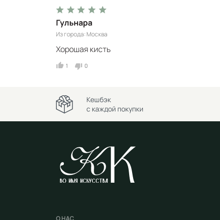
Гульнара
Из города
Москва
Хорошая кисть
1
0
Кешбэк
с каждой покупки
О НАС