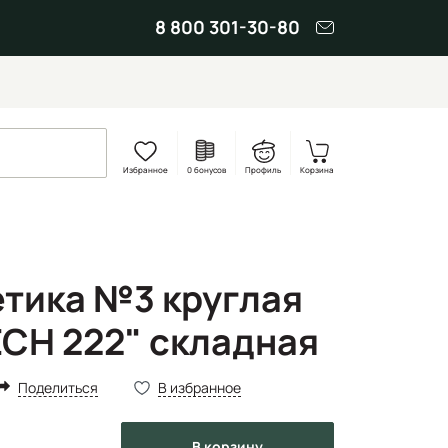
8 800 301-30-80
Избранное
0 бонусов
Профиль
Корзина
етика №3 круглая
ECH 222" складная
Поделиться
В избранное
в корзину