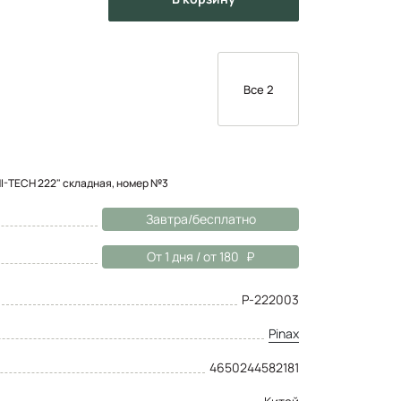
Все 2
HI-TECH 222" складная, номер №3
Завтра/бесплатно
От 1 дня / от 180
P-222003
Pinax
4650244582181