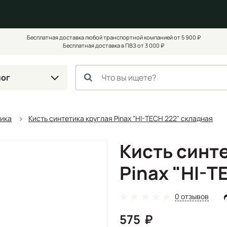
Бесплатная доставка любой транспортной компанией от 5 900 ₽
Бесплатная доставка в ПВЗ от 3 000 ₽
лог
тика
Кисть синтетика круглая Pinax "HI-TECH 222" складная
Кисть синт
Pinax "HI-T
0 отзывов
575