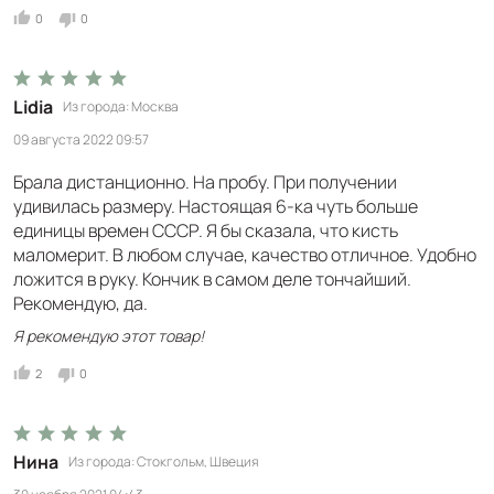
0
0
Lidia
Из города
Москва
09 августа 2022 09:57
Брала дистанционно. На пробу. При получении
удивилась размеру. Настоящая 6-ка чуть больше
единицы времен СССР. Я бы сказала, что кисть
маломерит. В любом случае, качество отличное. Удобно
ложится в руку. Кончик в самом деле тончайший.
Рекомендую, да.
Я рекомендую этот товар!
2
0
Нина
Из города
Стокгольм, Швеция