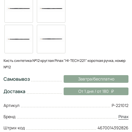
Кисть синтетика №12 круглая Pinax "HI-TECH 221" короткая ручка, номер
№12
Самовывоз
Завтра/бесплатно
Доставка
От 1 дня / от 180
Артикул
P-221012
Бренд
Pinax
Штрих-код
4670014392826