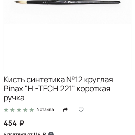
Кисть синтетика №12 круглая
Pinax "HI-TECH 221" короткая
ручка
4 отзыва
454
4 платежа от 114
?