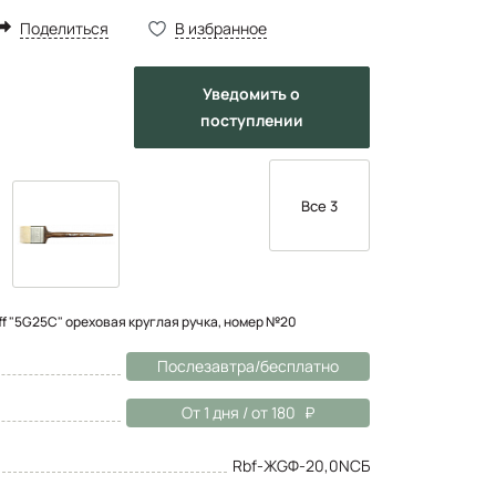
Поделиться
В избранное
Уведомить
о
поступлении
Все 3
f "5G25C" ореховая круглая ручка, номер №20
Послезавтра/бесплатно
От 1 дня / от 180
Rbf-ЖGФ-20,0NСБ