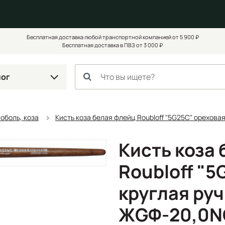
Бесплатная доставка любой транспортной компанией от 5 900 ₽
Бесплатная доставка в ПВЗ от 3 000 ₽
лог
соболь, коза
Кисть коза белая флейц Roubloff "5G25C" ореховая
Кисть коза
Roubloff "5
круглая руч
ЖGФ-20,0N