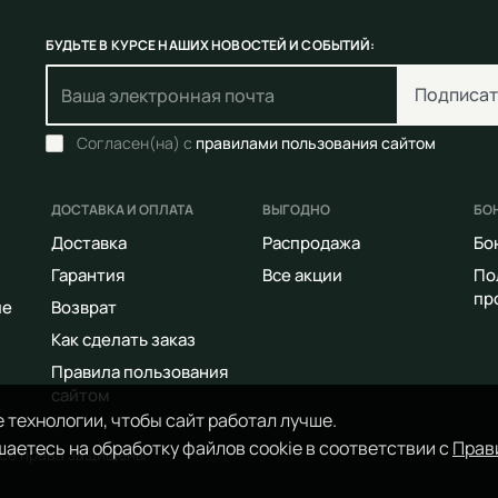
БУДЬТЕ В КУРСЕ НАШИХ НОВОСТЕЙ И СОБЫТИЙ:
Подписат
Согласен(на) с
правилами пользования сайтом
ДОСТАВКА И ОПЛАТА
ВЫГОДНО
БО
Доставка
Распродажа
Бо
Гарантия
Все акции
По
пр
ие
Возврат
Как сделать заказ
Правила пользования
сайтом
 технологии, чтобы сайт работал лучше.
аетесь на обработку файлов cookie в соответствии с
Прав
Все права защищены