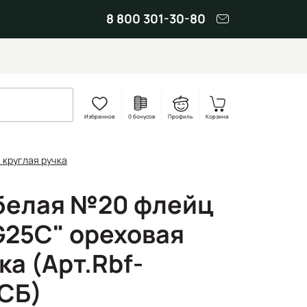
8 800 301-30-80
Избранное
0 бонусов
Профиль
Корзина
 круглая ручка
 белая №20 флейц
G25C" ореховая
ка (Арт.Rbf-
СБ)