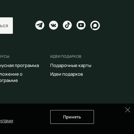
ься
НУСЫ
ИДЕИ ПОДАРКОВ
нусная программа
Подарочные карты
ложение о
Идеи подарков
ограмме
Принять
илами