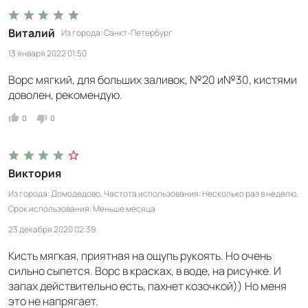
Виталий
Из города
Санкт-Петербург
13 января 2022 01:50
Ворс мягкий, для больших заливок, №20 и№30, кистями
доволен, рекомендую.
0
0
Виктория
Из города
Домодедово
Частота использования
Несколько раз в неделю
Срок использования
Меньше месяца
23 декабря 2020 02:39
Кисть мягкая, приятная на ощупь рукоять. Но очень
сильно сыпется. Ворс в красках, в воде, на рисунке. И
запах действительно есть, пахнет козочкой)) Но меня
это не напрягает.