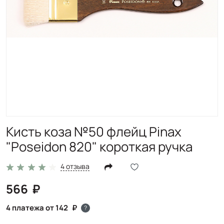
Кисть коза №50 флейц Pinax
"Poseidon 820" короткая ручка
4 отзыва
566
4 платежа от 142
?