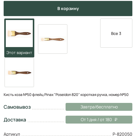
в корзину
Все 3
Кисть коза №50 флейц Pinax "Poseidon 820" короткая ручка, номер №50
Самовывоз
Завтра/бесплатно
Доставка
От 1 дня / от 180
Артикул
P-820050