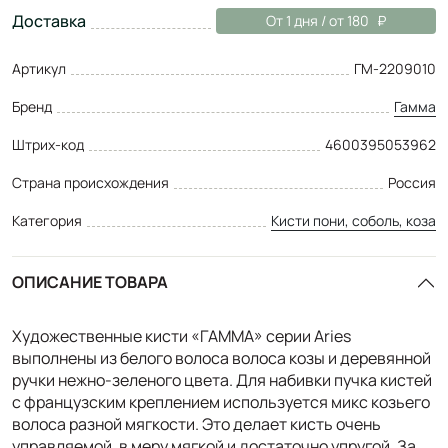
Доставка
От 1 дня / от 180
Артикул
ГМ-2209010
Бренд
Гамма
Штрих-код
4600395053962
Страна происхождения
Россия
Категория
Кисти пони, соболь, коза
ОПИСАНИЕ ТОВАРА
Художественные кисти «ГАММА» серии Aries
выполнены из белого волоса волоса козы и деревянной
ручки нежно-зеленого цвета. Для набивки пучка кистей
с французским креплением используется микс козьего
волоса разной мягкости. Это делает кисть очень
управляемой, в меру мягкой и достаточно упругой. За