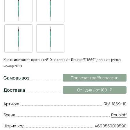
Кисть имитация щетины №10 наклонная Roubloff "1869" длинная ручка,
номер №10
Самовывоз
Послезавтра/бесплатно
Доставка
От 1 дня / от 180
Артикул
Rbf-1869-10
Бренд
Roubloff
Штрих-код
4690559019590