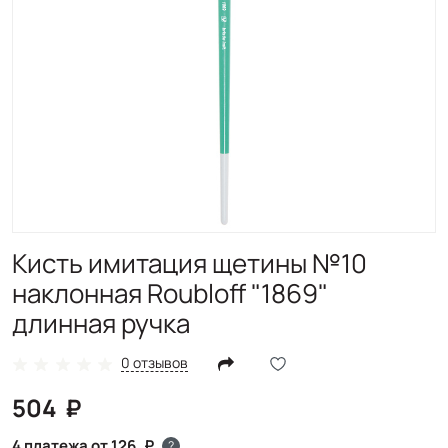
Кисть имитация щетины №10
наклонная Roubloff "1869"
длинная ручка
0 отзывов
504
4 платежа от 126
?