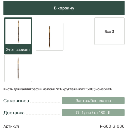
в корзину
Все 3
Кисть для каллиграфии из пони № 6 круглая Pinax "300", номер №6
Самовывоз
Завтра/бесплатно
Доставка
От 1 дня / от 180
Артикул
P-300-3-006