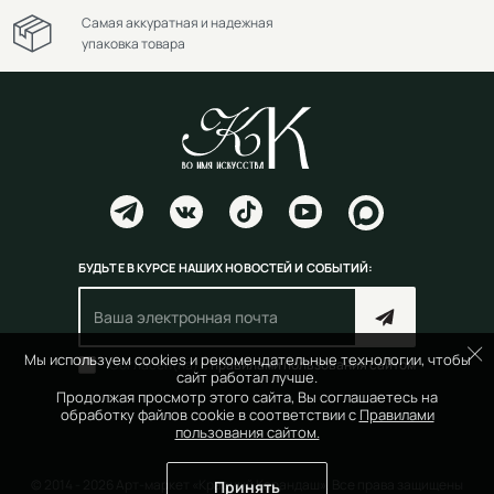
Самая аккуратная и надежная
упаковка товара
БУДЬТЕ В КУРСЕ НАШИХ НОВОСТЕЙ И СОБЫТИЙ:
Мы используем cookies и рекомендательные технологии, чтобы
Согласен(на) с
правилами пользования сайтом
сайт работал лучше.
Продолжая просмотр этого сайта, Вы соглашаетесь на
обработку файлов cookie в соответствии с
Правилами
пользования сайтом.
© 2014 - 2026 Арт-маркет «Красный Карандаш». Все права защищены
Принять