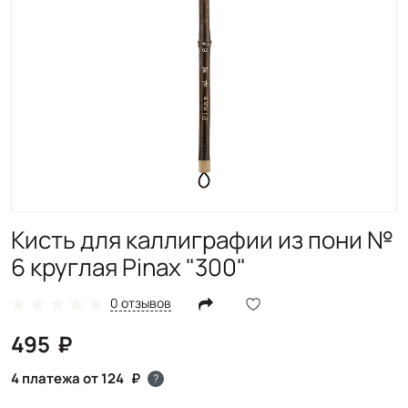
Кисть для каллиграфии из пони №
6 круглая Pinax "300"
0 отзывов
495
4 платежа от 124
?